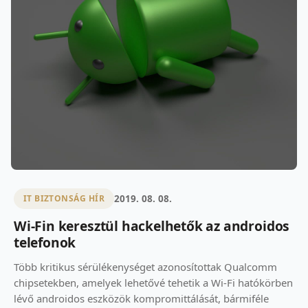
2019. 08. 08.
IT BIZTONSÁG HÍR
Wi-Fin keresztül hackelhetők az androidos
telefonok
Több kritikus sérülékenységet azonosítottak Qualcomm
chipsetekben, amelyek lehetővé tehetik a Wi-Fi hatókörben
lévő androidos eszközök kompromittálását, bármiféle