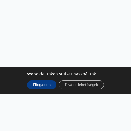
Weboldalunkon
sütiket
használunk.
Elfogadom
További lehetőségek
KÖZÖSSÉGI MÉDIA
Facebook