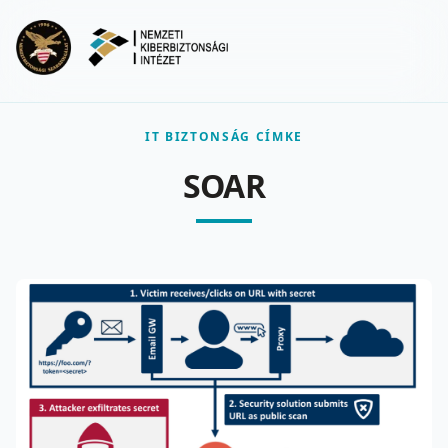
Ugrás a fő tartalomra
Menu
IT BIZTONSÁG CÍMKE
SOAR