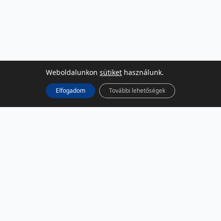
Weboldalunkon
sütiket
használunk.
Elfogadom
További lehetőségek
KÖZÖSSÉGI MÉDIA
Facebook
LinkedIn
Instagram