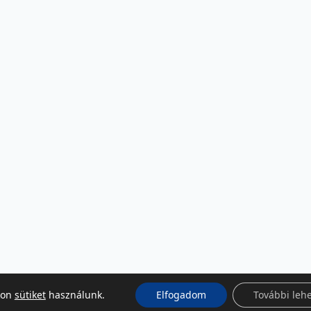
kon
sütiket
használunk.
Elfogadom
További leh