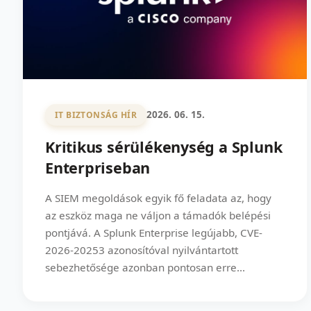
2026. 06. 15.
IT BIZTONSÁG HÍR
Kritikus sérülékenység a Splunk
Enterpriseban
A SIEM megoldások egyik fő feladata az, hogy
az eszköz maga ne váljon a támadók belépési
pontjává. A Splunk Enterprise legújabb, CVE-
2026-20253 azonosítóval nyilvántartott
sebezhetősége azonban pontosan erre...