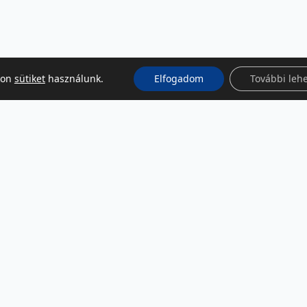
kon
sütiket
használunk.
Elfogadom
További leh
KÖZÖSSÉGI MÉDIA
Facebook
LinkedIn
Instagram
Podcast