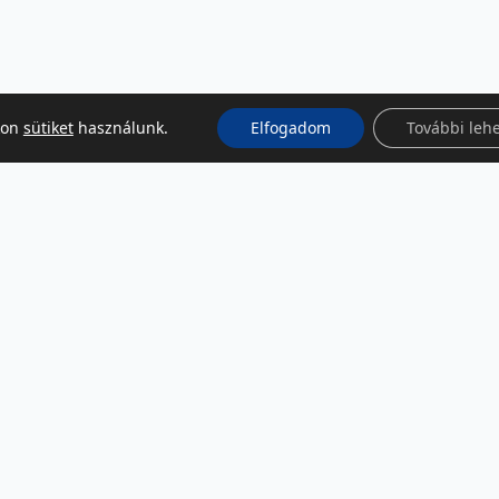
kon
sütiket
használunk.
Elfogadom
További leh
KÖZÖSSÉGI MÉDIA
Facebook
LinkedIn
Instagram
Podcast