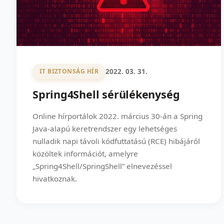
2022. 03. 31.
IT BIZTONSÁG HÍR
Spring4Shell sérülékenység
Online hírportálok 2022. március 30-án a Spring
Java-alapú keretrendszer egy lehetséges
nulladik napi távoli kódfuttatású (RCE) hibájáról
közöltek információt, amelyre
„Spring4Shell/SpringShell” elnevezéssel
hivatkoznak.