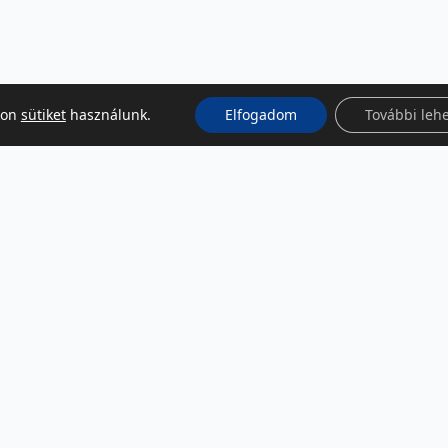
kon
sütiket
használunk.
Elfogadom
További leh
KÖZÖSSÉGI MÉDIA
Facebook
LinkedIn
Instagram
Podcast