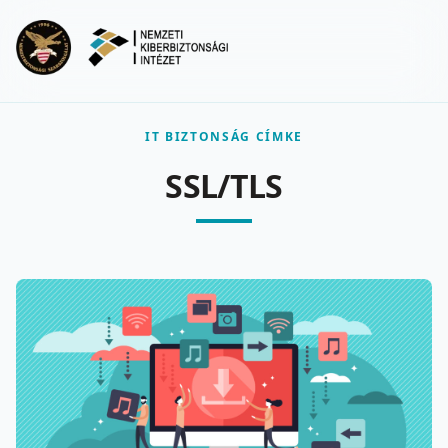
Ugrás a fő tartalomra
Menu
IT BIZTONSÁG CÍMKE
SSL/TLS