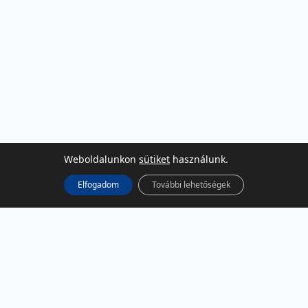
Weboldalunkon
sütiket
használunk.
Elfogadom
További lehetőségek
KÖZÖSSÉGI MÉDIA
Facebook