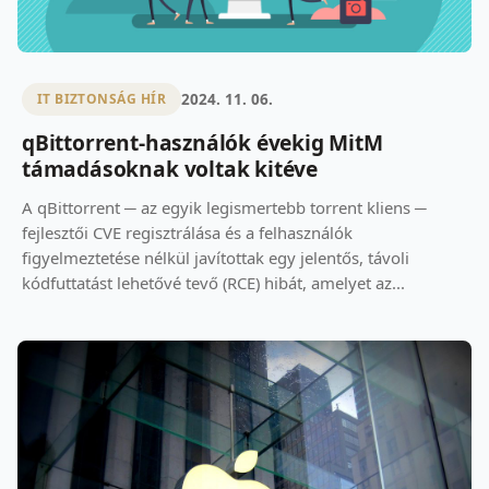
2024. 11. 06.
IT BIZTONSÁG HÍR
qBittorrent-használók évekig MitM
támadásoknak voltak kitéve
A qBittorrent ─ az egyik legismertebb torrent kliens ─
fejlesztői CVE regisztrálása és a felhasználók
figyelmeztetése nélkül javítottak egy jelentős, távoli
kódfuttatást lehetővé tevő (RCE) hibát, amelyet az...