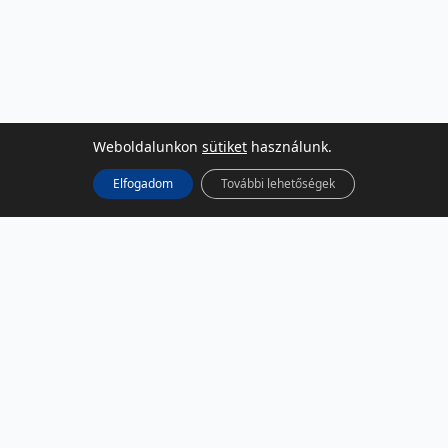
Weboldalunkon
sütiket
használunk.
Elfogadom
További lehetőségek
KÖZÖSSÉGI MÉDIA
Facebook
LinkedIn
Instagram