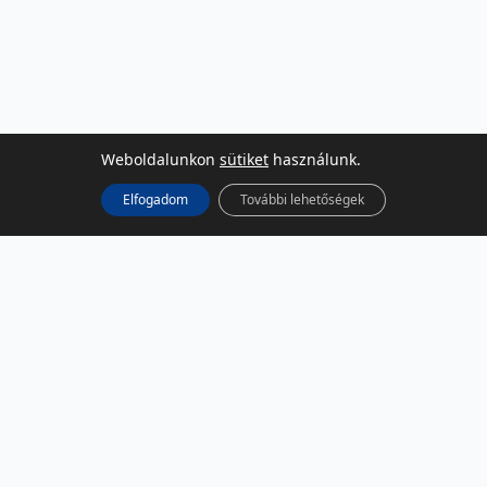
Weboldalunkon
sütiket
használunk.
Elfogadom
További lehetőségek
KÖZÖSSÉGI MÉDIA
Facebook
LinkedIn
Instagram