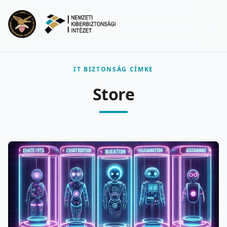
Ugrás a fő tartalomra
Menu
IT BIZTONSÁG CÍMKE
Store