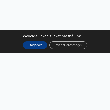
Weboldalunkon
sütiket
használunk.
Elfogadom
További lehetőségek
KÖZÖSSÉGI MÉDIA
Facebook
LinkedIn
Instagram