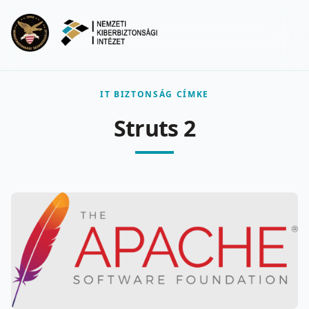
Ugrás a fő tartalomra
Menu
IT BIZTONSÁG CÍMKE
Struts 2