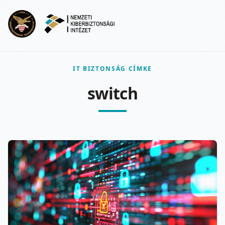
Ugrás a fő tartalomra
Menu
IT BIZTONSÁG CÍMKE
switch