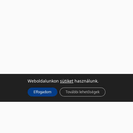
Weboldalunkon
sütiket
használunk.
Elfogadom
További lehetőségek
KÖZÖSSÉGI MÉDIA