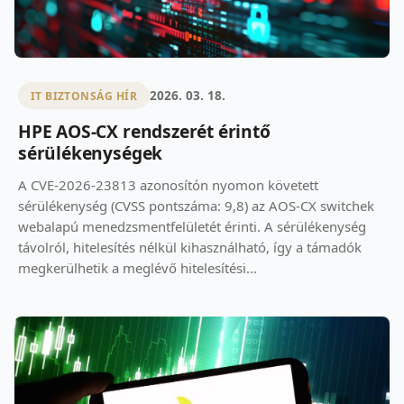
2026. 03. 18.
IT BIZTONSÁG HÍR
HPE AOS-CX rendszerét érintő
sérülékenységek
A CVE-2026-23813 azonosítón nyomon követett
sérülékenység (CVSS pontszáma: 9,8) az AOS-CX switchek
webalapú menedzsmentfelületét érinti. A sérülékenység
távolról, hitelesítés nélkül kihasználható, így a támadók
megkerülhetik a meglévő hitelesítési...