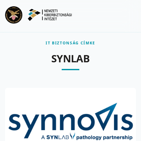
Ugrás a fő tartalomra
Menu
IT BIZTONSÁG CÍMKE
SYNLAB