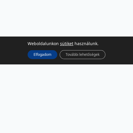
Weboldalunkon
sütiket
használunk.
Elfogadom
További lehetőségek
KÖZÖSSÉGI MÉDIA
Facebook
LinkedIn
Instagram