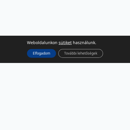
Weboldalunkon
sütiket
használunk.
Elfogadom
További lehetőségek
KÖZÖSSÉGI MÉDIA
Facebook
LinkedIn
Instagram