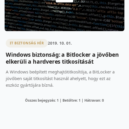
2019. 10. 01.
IT BIZTONSÁG HÍR
Windows biztonság: a Bitlocker a jövőben
elkerüli a hardveres titkosítását
A Windows beépített meghajtótitkosítója, a BitLocker a
jövőben saját titkosítást használ ahelyett, hogy ezt az
eszköz gyártójára bízná.
Összes bejegyzés: 1 | Betöltve: 1 | Hátravan: 0