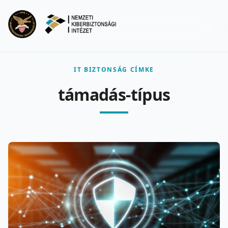
Ugrás a fő tartalomra
Menu
IT BIZTONSÁG CÍMKE
támadás-típus