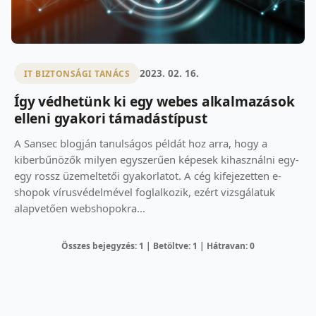
2023. 02. 16.
IT BIZTONSÁGI TANÁCS
Így védhetünk ki egy webes alkalmazások
elleni gyakori támadástípust
A Sansec blogján tanulságos példát hoz arra, hogy a
kiberbűnözők milyen egyszerűen képesek kihasználni egy-
egy rossz üzemeltetői gyakorlatot. A cég kifejezetten e-
shopok vírusvédelmével foglalkozik, ezért vizsgálatuk
alapvetően webshopokra...
Összes bejegyzés: 1 | Betöltve: 1 | Hátravan: 0