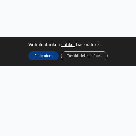
Weboldalunkon
sütiket
használunk.
Elfogadom
További lehetőségek
KÖZÖSSÉGI MÉDIA
Facebook
LinkedIn
Instagram