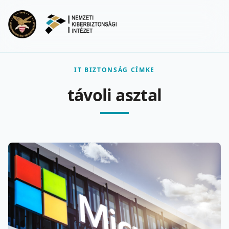
Ugrás a fő tartalomra
Menu
IT BIZTONSÁG CÍMKE
távoli asztal