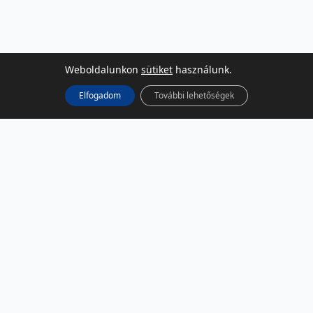
Weboldalunkon
sütiket
használunk.
Elfogadom
További lehetőségek
KÖZÖSSÉGI MÉDIA
Facebook
LinkedIn
Instagram
Podcast