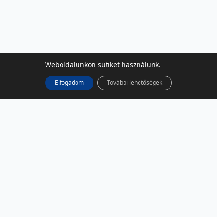
Weboldalunkon
sütiket
használunk.
Elfogadom
További lehetőségek
KÖZÖSSÉGI MÉDIA
Facebook
LinkedIn
Instagram