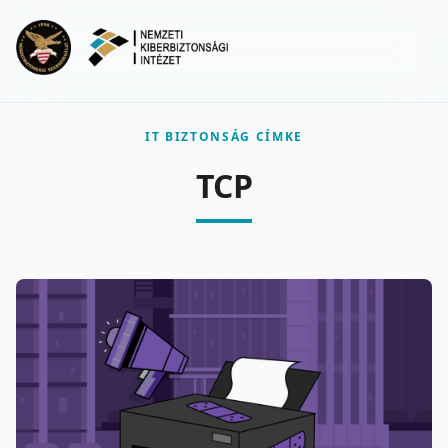
Ugrás a fő tartalomra
Menu
IT BIZTONSÁG CÍMKE
TCP