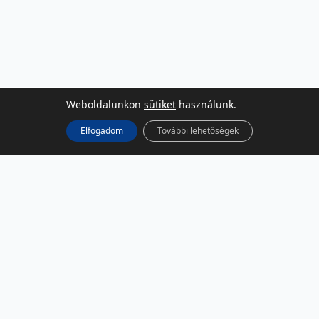
Weboldalunkon
sütiket
használunk.
Elfogadom
További lehetőségek
KÖZÖSSÉGI MÉDIA
Facebook
LinkedIn
Instagram