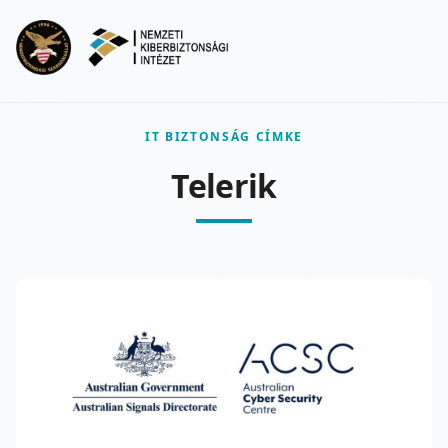
Ugrás a fő tartalomra
Menu
IT BIZTONSÁG CÍMKE
Telerik