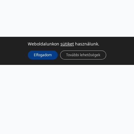
Weboldalunkon
sütiket
használunk.
Elfogadom
További lehetőségek
KÖZÖSSÉGI MÉDIA
Facebook
LinkedIn
Instagram