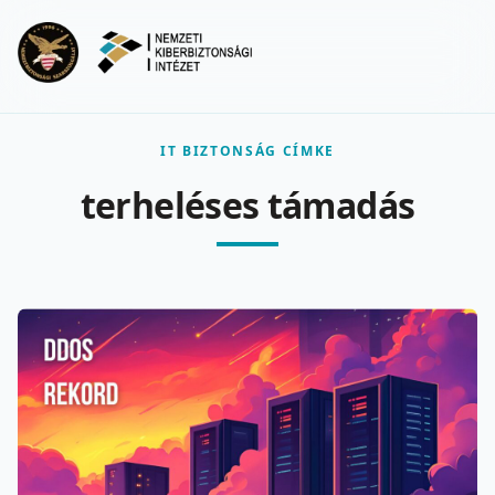
Ugrás a fő tartalomra
Menu
IT BIZTONSÁG CÍMKE
terheléses támadás