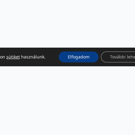
kon
sütiket
használunk.
Elfogadom
További leh
KÖZÖSSÉGI MÉDIA
Facebook
LinkedIn
Instagram