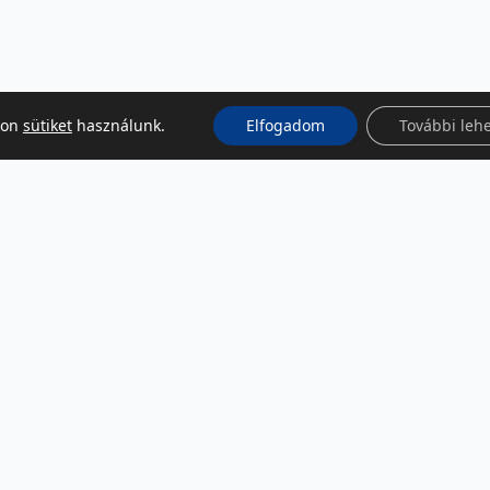
kon
sütiket
használunk.
Elfogadom
További leh
KÖZÖSSÉGI MÉDIA
Facebook
LinkedIn
Instagram
Podcast