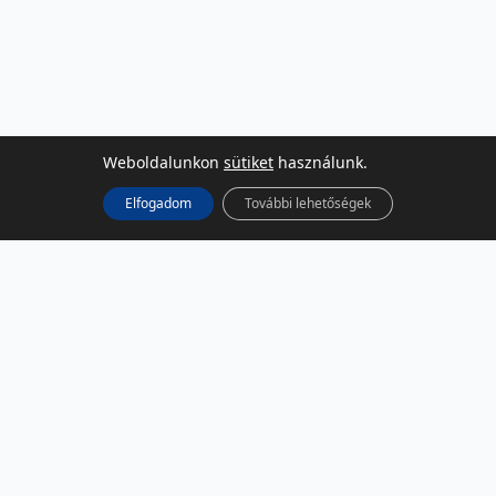
Weboldalunkon
sütiket
használunk.
Elfogadom
További lehetőségek
KÖZÖSSÉGI MÉDIA
Facebook
LinkedIn
Instagram