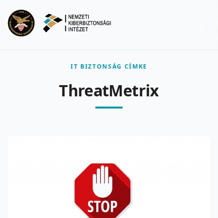
Ugrás a fő tartalomra
Menu
IT BIZTONSÁG CÍMKE
ThreatMetrix