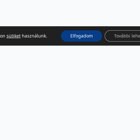
kon
sütiket
használunk.
Elfogadom
További leh
KÖZÖSSÉGI MÉDIA
Facebook
LinkedIn
Instagram
Podcast