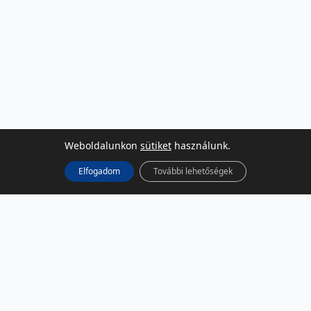
Weboldalunkon
sütiket
használunk.
Elfogadom
További lehetőségek
KÖZÖSSÉGI MÉDIA
Facebook