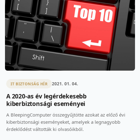
2021. 01. 04.
IT BIZTONSÁG HÍR
A 2020-as év legérdekesebb
kiberbiztonsági eseményei
A BleepingComputer összegyűjtötte azokat az előző évi
kiberbiztonsági eseményeket, amelyek a legnagyobb
érdeklődést váltották ki olvasóikból.