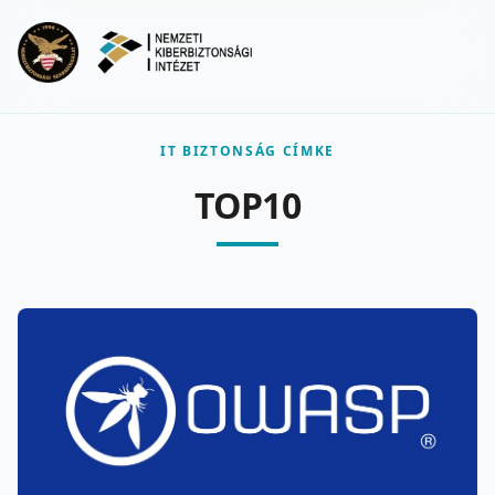
Ugrás a fő tartalomra
Menu
IT BIZTONSÁG CÍMKE
TOP10