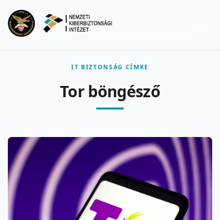
Ugrás a fő tartalomra
Menu
IT BIZTONSÁG CÍMKE
Tor böngésző