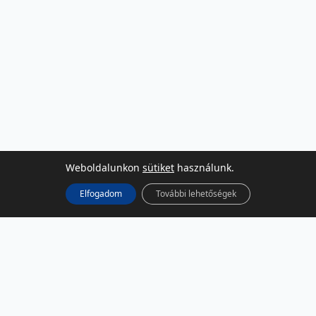
Weboldalunkon
sütiket
használunk.
Elfogadom
További lehetőségek
KÖZÖSSÉGI MÉDIA
Facebook