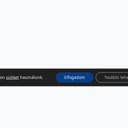
kon
sütiket
használunk.
Elfogadom
További leh
KÖZÖSSÉGI MÉDIA
Facebook