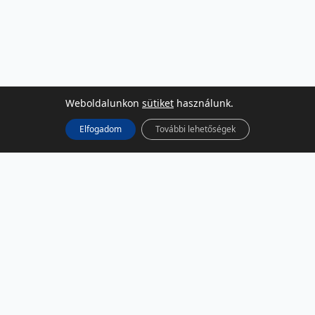
Weboldalunkon
sütiket
használunk.
Elfogadom
További lehetőségek
KÖZÖSSÉGI MÉDIA
Facebook
LinkedIn
Instagram