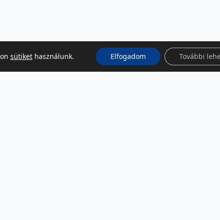
kon
sütiket
használunk.
Elfogadom
További leh
KÖZÖSSÉGI MÉDIA
Facebook
LinkedIn
Instagram
Podcast