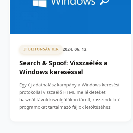
2024. 06. 13.
IT BIZTONSÁG HÍR
Search & Spoof: Visszaélés a
Windows kereséssel
Egy új adathalász kampány a Windows keresési
protokollal visszaélő HTML mellékleteket
használ távoli kiszolgálókon tárolt, rosszindulatú
programokat tartalmazó fájlok letöltéséhez.