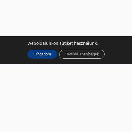
Weboldalunkon
sütiket
használunk.
Elfogadom
További lehetőségek
KÖZÖSSÉGI MÉDIA
Facebook
LinkedIn
Instagram