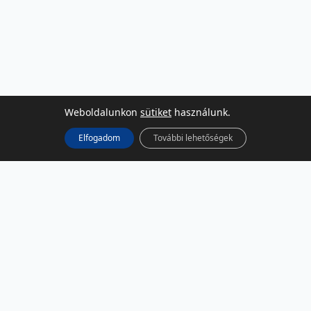
Weboldalunkon
sütiket
használunk.
Elfogadom
További lehetőségek
KÖZÖSSÉGI MÉDIA
Facebook
LinkedIn