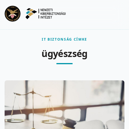
Ugrás a fő tartalomra
Menu
IT BIZTONSÁG CÍMKE
ügyészség