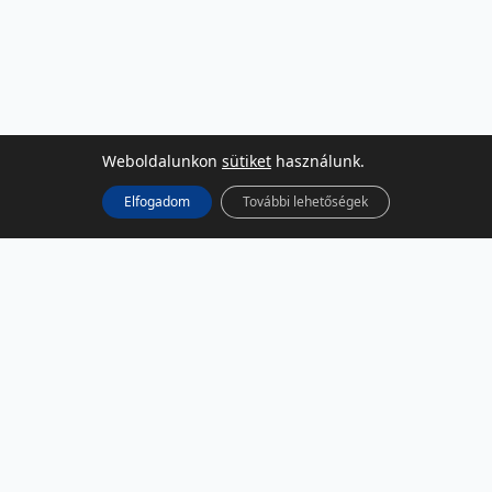
Weboldalunkon
sütiket
használunk.
Elfogadom
További lehetőségek
KÖZÖSSÉGI MÉDIA
Facebook
LinkedIn
Instagram