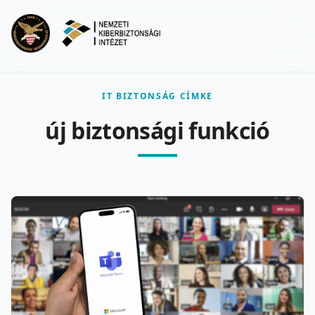
Ugrás a fő tartalomra
Menu
IT BIZTONSÁG CÍMKE
új biztonsági funkció