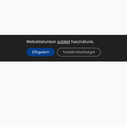
Weboldalunkon
sütiket
használunk.
Elfogadom
További lehetőségek
KÖZÖSSÉGI MÉDIA
Facebook
LinkedIn
Instagram