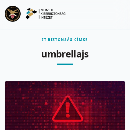
Ugrás a fő tartalomra
Menu
IT BIZTONSÁG CÍMKE
umbrellajs