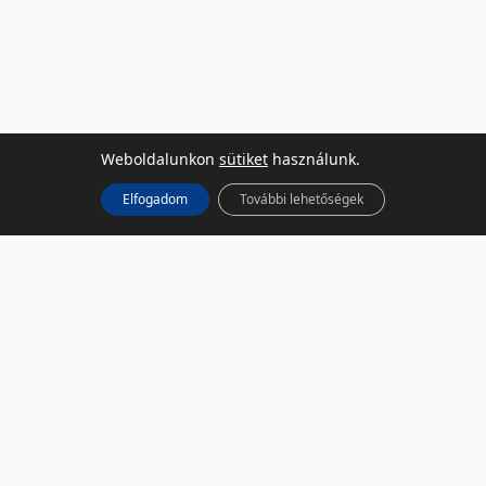
Weboldalunkon
sütiket
használunk.
Elfogadom
További lehetőségek
KÖZÖSSÉGI MÉDIA
Facebook
LinkedIn
Instagram