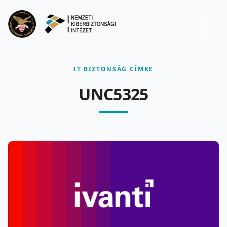
Ugrás a fő tartalomra
Menu
IT BIZTONSÁG CÍMKE
UNC5325