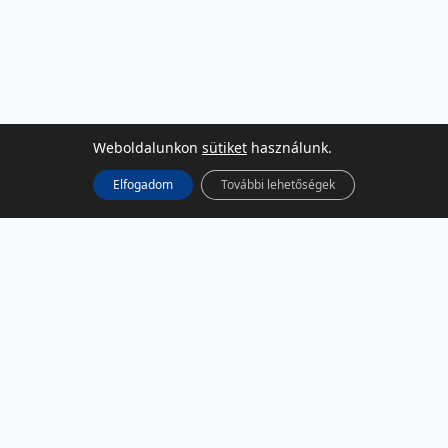
Weboldalunkon
sütiket
használunk.
Elfogadom
További lehetőségek
KÖZÖSSÉGI MÉDIA
Facebook
LinkedIn
Instagram