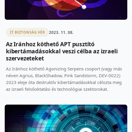
2023. 11. 08.
IT BIZTONSÁG HÍR
Az Iránhoz köthető APT pusztító
kibertámadásokkal veszi célba az izraeli
szervezeteket
Az Iránhoz köthető Agonizing Serpens csoport (vagy más
néven Agrius, BlackShadow, Pink Sandstorm, DEV-0022)
2023 eleje óta destruktív kibertámadásokkal célozta meg
az izraeli felsőoktatási és technológiai szektorokat.