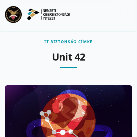
Ugrás a fő tartalomra
Menu
IT BIZTONSÁG CÍMKE
Unit 42