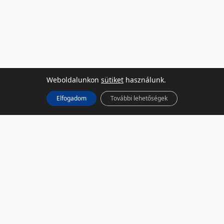
Weboldalunkon
sütiket
használunk.
Elfogadom
További lehetőségek
KÖZÖSSÉGI MÉDIA
Facebook
LinkedIn