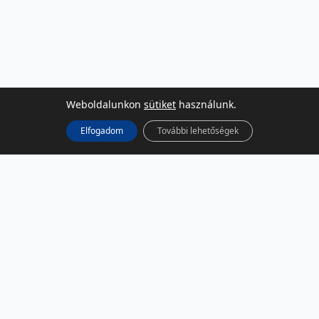
Weboldalunkon
sütiket
használunk.
Elfogadom
További lehetőségek
KÖZÖSSÉGI MÉDIA
Facebook
LinkedIn
Instagram