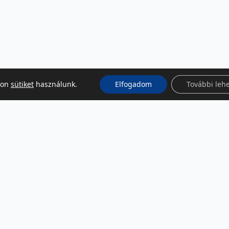
kon
sütiket
használunk.
Elfogadom
További leh
KÖZÖSSÉGI MÉDIA
Facebook
LinkedIn
Instagram