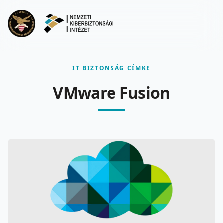
Ugrás a fő tartalomra
Menu
IT BIZTONSÁG CÍMKE
VMware Fusion