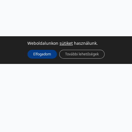
Weboldalunkon
sütiket
használunk.
Elfogadom
További lehetőségek
KÖZÖSSÉGI MÉDIA
Facebook
LinkedIn
Instagram