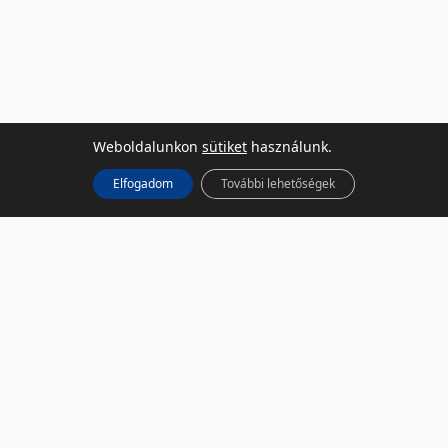
Weboldalunkon
sütiket
használunk.
Elfogadom
További lehetőségek
KÖZÖSSÉGI MÉDIA
Facebook
LinkedIn
Instagram