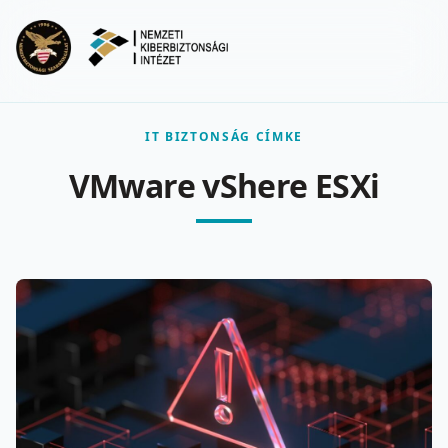
Ugrás a fő tartalomra
Menu
IT BIZTONSÁG CÍMKE
VMware vShere ESXi