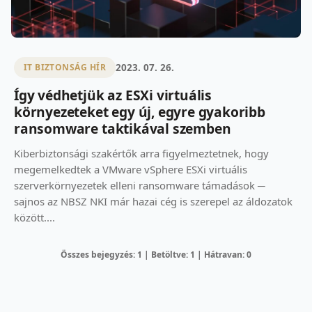
2023. 07. 26.
IT BIZTONSÁG HÍR
Így védhetjük az ESXi virtuális
környezeteket egy új, egyre gyakoribb
ransomware taktikával szemben
Kiberbiztonsági szakértők arra figyelmeztetnek, hogy
megemelkedtek a VMware vSphere ESXi virtuális
szerverkörnyezetek elleni ransomware támadások ─
sajnos az NBSZ NKI már hazai cég is szerepel az áldozatok
között....
Összes bejegyzés: 1 | Betöltve: 1 | Hátravan: 0