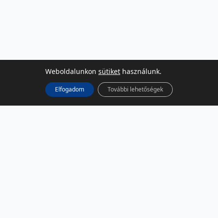
Weboldalunkon
sütiket
használunk.
Elfogadom
További lehetőségek
KÖZÖSSÉGI MÉDIA
Facebook
LinkedIn
Instagram