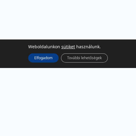
Weboldalunkon
sütiket
használunk.
Elfogadom
További lehetőségek
KÖZÖSSÉGI MÉDIA
Facebook
LinkedIn
Instagram