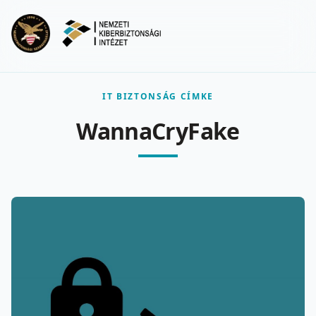
Ugrás a fő tartalomra
Menu
IT BIZTONSÁG CÍMKE
WannaCryFake