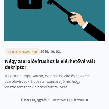
2019. 10. 02.
IT BIZTONSÁG HÍR
Négy zsarolóvírushoz is elérhetővé vált
dekriptor
A FortuneCrypt, Yatron, WannaCryFake és az Avest
zsarolóvírusok áldozatai számára jó hír, hogy
visszaszerezhetik a titkosított fájlokat.
Összes bejegyzés: 1 | Betöltve: 1 | Hátravan: 0