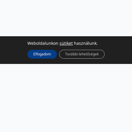
Weboldalunkon
sütiket
használunk.
Elfogadom
További lehetőségek
KÖZÖSSÉGI MÉDIA
Facebook
LinkedIn
Instagram