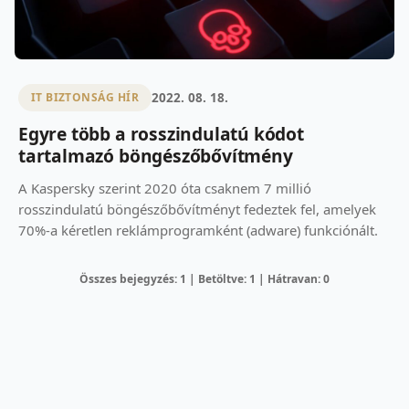
2022. 08. 18.
IT BIZTONSÁG HÍR
Egyre több a rosszindulatú kódot
tartalmazó böngészőbővítmény
A Kaspersky szerint 2020 óta csaknem 7 millió
rosszindulatú böngészőbővítményt fedeztek fel, amelyek
70%-a kéretlen reklámprogramként (adware) funkciónált.
Összes bejegyzés: 1 | Betöltve: 1 | Hátravan: 0