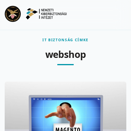
Ugrás a fő tartalomra
Menu
IT BIZTONSÁG CÍMKE
webshop