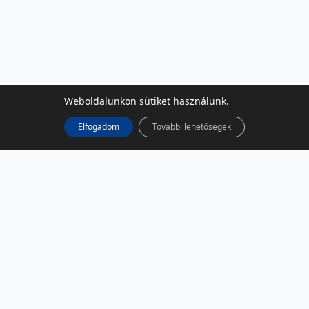
Weboldalunkon
sütiket
használunk.
Elfogadom
További lehetőségek
KÖZÖSSÉGI MÉDIA
Facebook
LinkedIn
Instagram