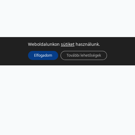
Weboldalunkon
sütiket
használunk.
Elfogadom
További lehetőségek
KÖZÖSSÉGI MÉDIA
Facebook
LinkedIn
Instagram