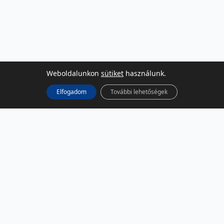
Weboldalunkon
sütiket
használunk.
Elfogadom
További lehetőségek
KÖZÖSSÉGI MÉDIA
Facebook
LinkedIn
Instagram