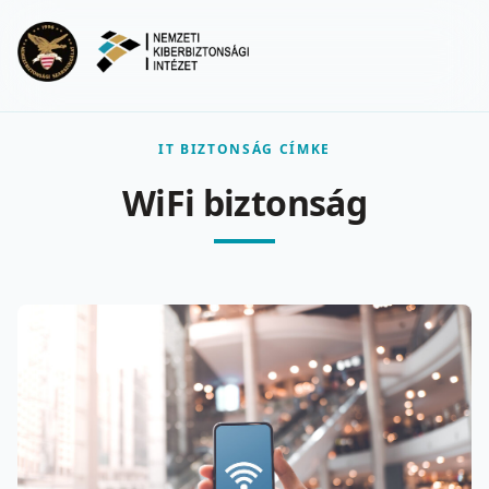
Ugrás a fő tartalomra
Menu
IT BIZTONSÁG CÍMKE
WiFi biztonság