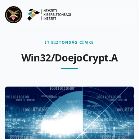
Ugrás a fő tartalomra
Menu
IT BIZTONSÁG CÍMKE
Win32/DoejoCrypt.A