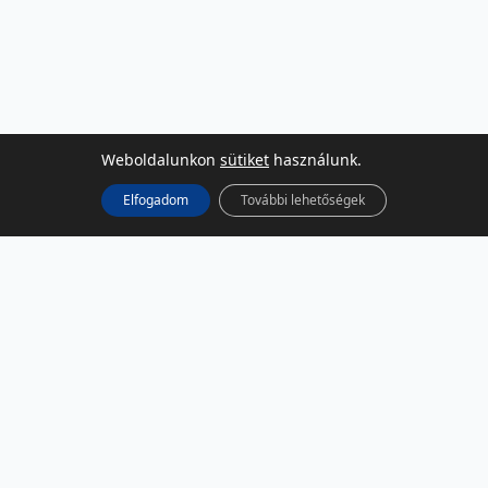
Weboldalunkon
sütiket
használunk.
Elfogadom
További lehetőségek
KÖZÖSSÉGI MÉDIA
Facebook
LinkedIn
Instagram