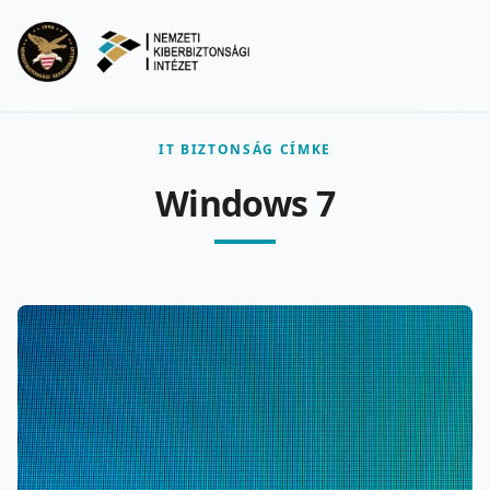
Ugrás a fő tartalomra
Menu
IT BIZTONSÁG CÍMKE
Windows 7