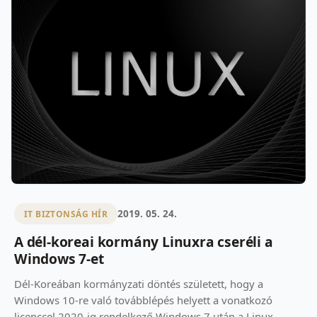
2019. 05. 24.
IT BIZTONSÁG HÍR
A dél-koreai kormány Linuxra cseréli a
Windows 7-et
Dél-Koreában kormányzati döntés született, hogy a
Windows 10-re való továbblépés helyett a vonatkozó
licenccel 2020-ig rendelkező Windows 7 után a Linux