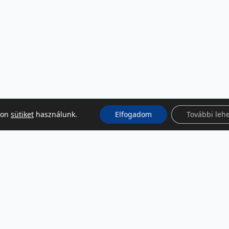
kon
sütiket
használunk.
Elfogadom
További leh
KÖZÖSSÉGI MÉDIA
Facebook
LinkedIn