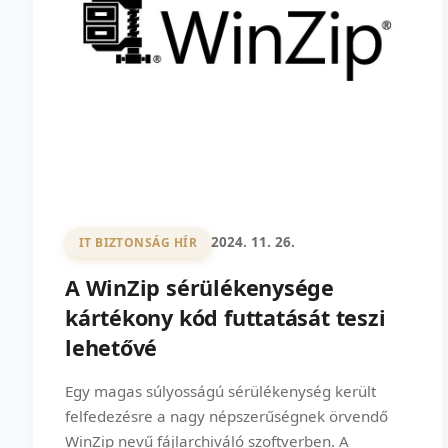
2024. 11. 26.
IT BIZTONSÁG HÍR
A WinZip sérülékenysége
kártékony kód futtatását teszi
lehetővé
Egy magas súlyosságú sérülékenység került
felfedezésre a nagy népszerűségnek örvendő
WinZip nevű fájlarchiváló szoftverben. A