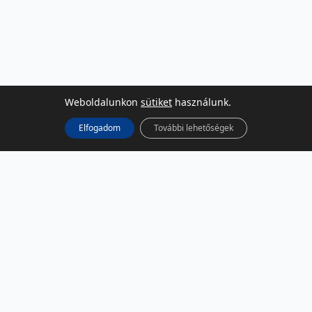
Weboldalunkon
sütiket
használunk.
Elfogadom
További lehetőségek
KÖZÖSSÉGI MÉDIA
Facebook
LinkedIn
Instagram