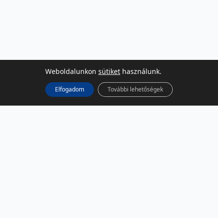
Weboldalunkon
sütiket
használunk.
Elfogadom
További lehetőségek
KÖZÖSSÉGI MÉDIA
Facebook
LinkedIn
Instagram