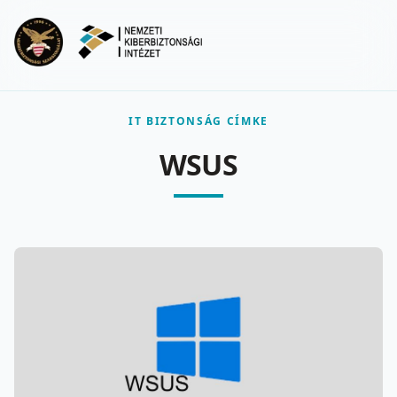
Ugrás a fő tartalomra
Menu
IT BIZTONSÁG CÍMKE
WSUS