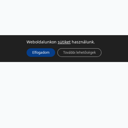
Weboldalunkon
sütiket
használunk.
Elfogadom
További lehetőségek
KÖZÖSSÉGI MÉDIA
Facebook
LinkedIn
Instagram